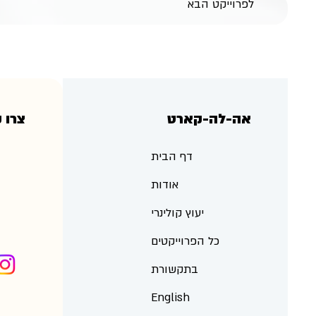
לפרוייקט הבא
אה-לה-קארט
צרו 
דף הבית
אודות
יעוץ קולינרי
כל הפרוייקטים
בתקשורת
English