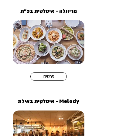
מריונלה - איטלקית בפ״ת
פרטים
Melody - איטלקית באילת