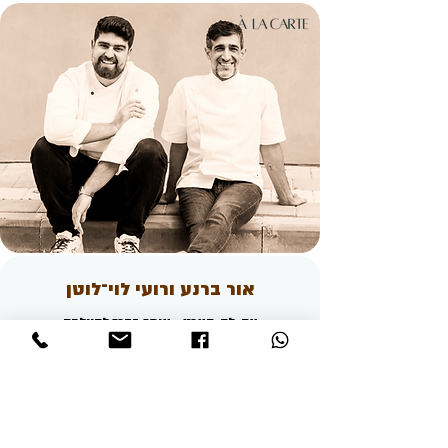
אור ברנע ורועי לוי־לוטן
אה-לה-קארט - איתך בדרך להצלחה
שני שפים עם מגוון יכולות קולינריות וניסיון עשיר
במטבח, מביאים לך את מירב הכלים בכדי לדייק
את הסיפור הקולינרי של העסק שלך.